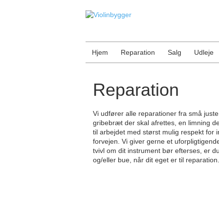
Skip to content
Skip to main menu
Hjem
Reparation
Salg
Udleje
Reparation
Vi udfører alle reparationer fra små just
gribebræt der skal afrettes, en limning d
til arbejdet med størst mulig respekt for i
forvejen. Vi giver gerne et uforpligtigend
tvivl om dit instrument bør efterses, er 
og/eller bue, når dit eget er til reparat