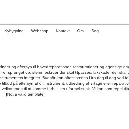
Nybygning
Webshop
Kontakt
Om
Søg
eringer og eftersyn til hovedreparationer, restaurationer og egentlige 
er er sprunget op, stemmeskruer der skal tilpasses, lakskader der skal u
nstrumentets integritet. Buehår kan oftest sættes i fra dag til dag ved fo
e tilbud på eftersyn af dit instrument, udbedring af slitage eller reparat
du velkommen til at komme forbi til en uformel snak. Vi kan som regel til
ion. [Not a valid template]