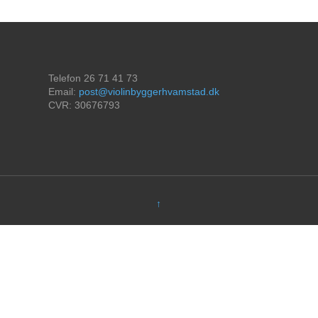
Telefon 26 71 41 73
Email:
post@violinbyggerhvamstad.dk
CVR: 30676793
↑