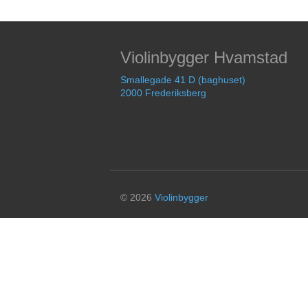
Violinbygger Hvamstad
Smallegade 41 D (baghuset)
2000 Frederiksberg
© 2026
Violinbygger