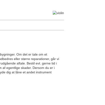
ombygninger. Om det er tale om et
dbedres eller større reparationer, går vi
rudgående aftale. Bestil evt. gerne tid i
ion af egentlige skader. Dersom du er i
byde dig at låne et andet instrument